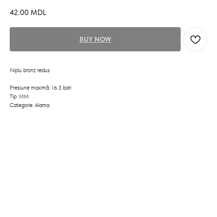
42.00
MDL
BUY NOW
Niplu bronz redus
Presiune maximă: 16.3 bari
Tip: MM
Categorie: Alama