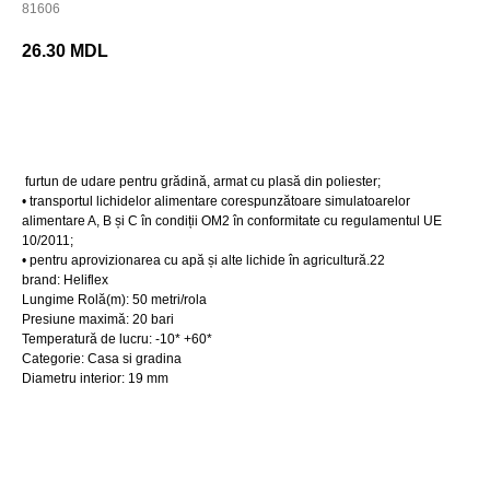
81606
26.30
MDL
BUY NOW
furtun de udare pentru grădină, armat cu plasă din poliester;
• transportul lichidelor alimentare corespunzătoare simulatoarelor
alimentare A, B și C în condiții OM2 în conformitate cu regulamentul UE
10/2011;
• pentru aprovizionarea cu apă și alte lichide în agricultură.22
brand: Heliflex
Lungime Rolă(m): 50 metri/rola
Presiune maximă: 20 bari
Temperatură de lucru: -10* +60*
Categorie: Casa si gradina
Diametru interior: 19 mm