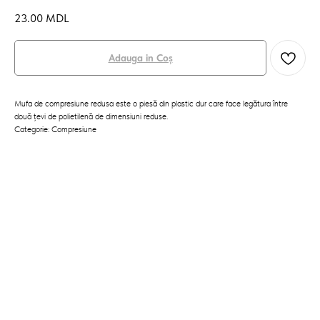
23.00
MDL
Adauga in Coș
Mufa de compresiune redusa este o piesă din plastic dur care face legătura între
două țevi de polietilenă de dimensiuni reduse.
Categorie: Compresiune