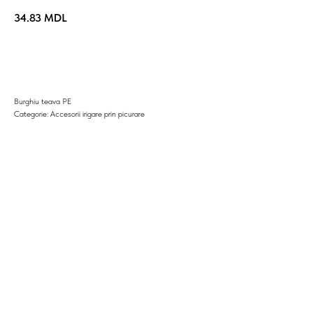
34.83
MDL
Cumpara acum
Burghiu teava PE
Categorie: Accesorii irigare prin picurare