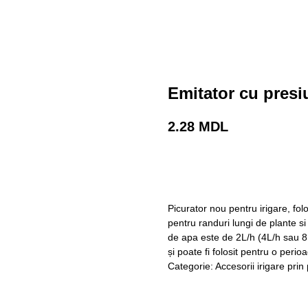
Emitator cu pres
2.28
MDL
Cumpara acum
Picurator nou pentru irigare, folos
pentru randuri lungi de plante si
de apa este de 2L/h (4L/h sau 8L/
și poate fi folosit pentru o peri
Categorie: Accesorii irigare prin