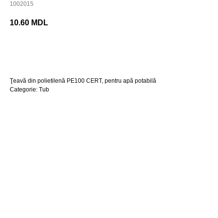
1002015
10.60
MDL
Cumpara acum
Ţeavă din polietilenă PE100 CERT, pentru apă potabilă
Categorie: Tub