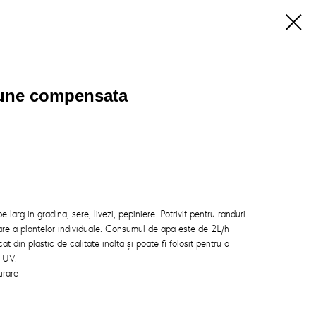
iune compensata
e larg in gradina, sere, livezi, pepiniere. Potrivit pentru randuri
urare a plantelor individuale. Consumul de apa este de 2L/h
t din plastic de calitate inalta și poate fi folosit pentru o
a UV.
urare