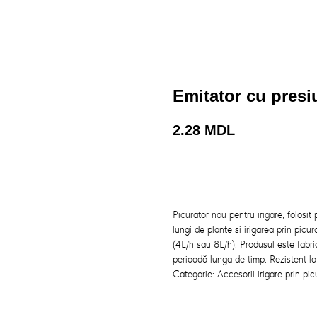
Emitator cu pres
2.28
MDL
Cumpara acum
Picurator nou pentru irigare, folosit p
lungi de plante si irigarea prin pic
(4L/h sau 8L/h). Produsul este fabrica
perioadă lunga de timp. Rezistent l
Categorie: Accesorii irigare prin pic