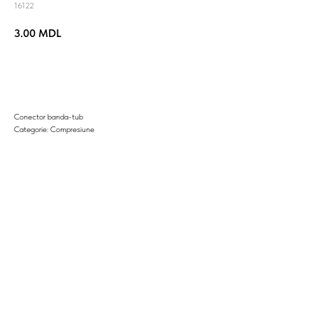
16122
3.00
MDL
Cumpara acum
Conector banda-tub
Categorie: Compresiune