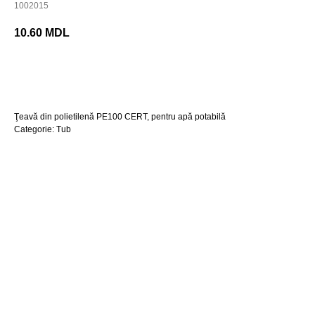
1002015
10.60
MDL
Cumpara acum
Ţeavă din polietilenă PE100 CERT, pentru apă potabilă
Categorie: Tub