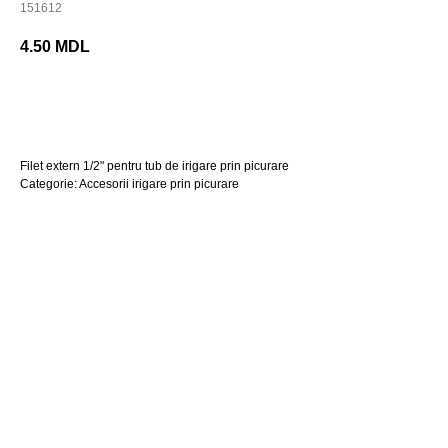
151612
4.50
MDL
Cumpara acum
Filet extern 1/2" pentru tub de irigare prin picurare
Categorie: Accesorii irigare prin picurare