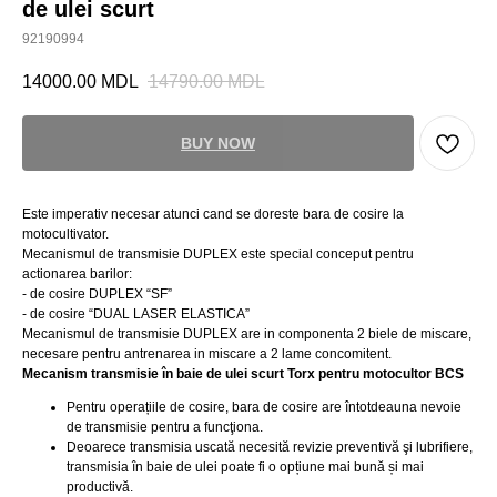
de ulei scurt
92190994
14000.00
MDL
14790.00
MDL
BUY NOW
Este imperativ necesar atunci cand se doreste bara de cosire la
motocultivator.
Mecanismul de transmisie DUPLEX este special conceput pentru
actionarea barilor:
- de cosire DUPLEX “SF”
- de cosire “DUAL LASER ELASTICA”
Mecanismul de transmisie DUPLEX are in componenta 2 biele de miscare,
necesare pentru antrenarea in miscare a 2 lame concomitent.
Mecanism transmisie în baie de ulei scurt Torx pentru motocultor BCS
Pentru operațiile de cosire, bara de cosire are întotdeauna nevoie
de transmisie pentru a funcţiona.
Deoarece transmisia uscată necesită revizie preventivă şi lubrifiere,
transmisia în baie de ulei poate fi o opțiune mai bună și mai
productivă.