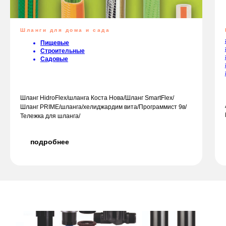
Шланги для дома и сада
Пищевые
Строительные
Садовые
Шланг HidroFlex/шланга Коста Нова/Шланг SmartFlex/
Шланг PRIME/шланга/хелиджардим вита/Программист 9в/
Тележка для шланга/
подробнее