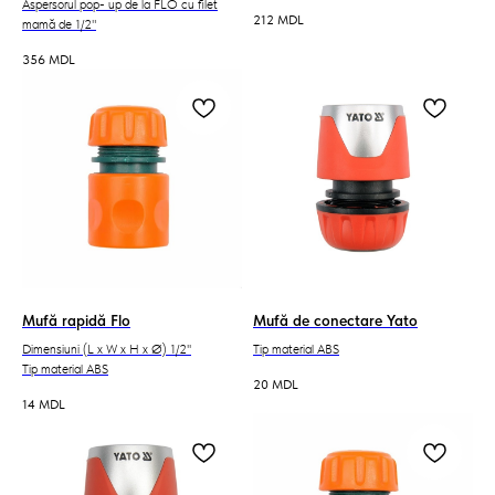
Aspersorul pop- up de la FLO cu filet
212
MDL
mamă de 1/2"
356
MDL
Mufă rapidă Flo
Mufă de conectare Yato
Dimensiuni (L x W x H x Ø) 1/2''
Tip material ABS
Tip material ABS
20
MDL
14
MDL