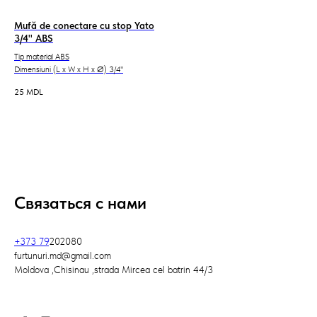
Mufă de conectare cu stop Yato
3/4'' ABS
Tip material ABS
Dimensiuni (L x W x H x Ø) 3/4''
25
MDL
Связаться с нами
+373 79
202080
furtunuri.md@gmail.com
Moldova ,Chisinau ,strada Mircea cel batrin 44/3