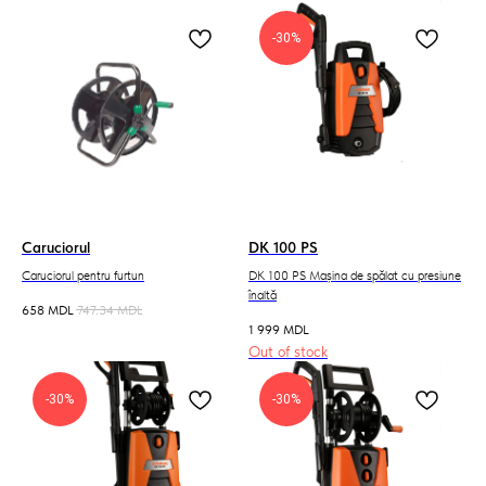
-30%
Caruciorul
DK 100 PS
Caruciorul pentru furtun
DK 100 PS Mașina de spălat cu presiune
înaltă
658
MDL
747.34
MDL
1 999
MDL
Out of stock
-30%
-30%