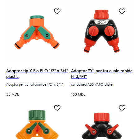
Adaptor tip Y Flo FLO 1/2" x 3/4"
Adaptor ''Y'' pentru cuple rapide
plastic
FI 3/4-1''
Adaptor pentru furtunuri de 1/2" x 3/4"
cu robineti ABS YATO blister
33
MDL
153
MDL