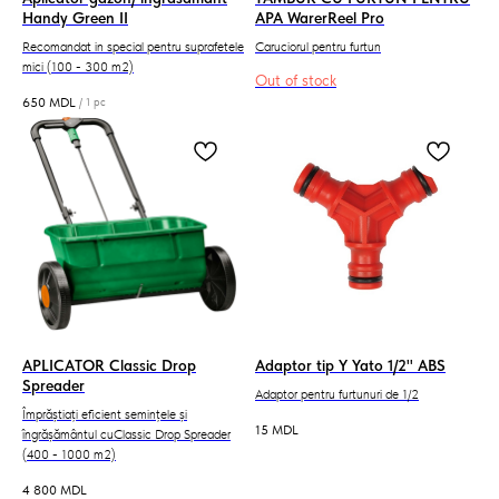
Handy Green II
APA WarerReel Pro
Recomandat in special pentru suprafetele
Caruciorul pentru furtun
mici (100 - 300 m2)
Out of stock
650
MDL
/
1 pc
APLICATOR Classic Drop
Adaptor tip Y Yato 1/2'' ABS
Spreader
Adaptor pentru furtunuri de 1/2
Împrăștiați eficient semințele și
15
MDL
îngrășământul cuClassic Drop Spreader
(400 - 1000 m2)
4 800
MDL