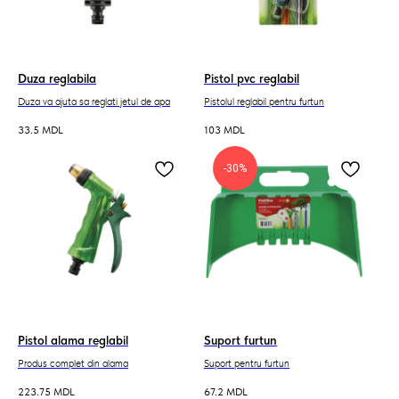
Duza reglabila
Pistol pvc reglabil
Duza va ajuta sa reglati jetul de apa
Pistolul reglabil pentru furtun
33.5
MDL
103
MDL
-30%
Pistol alama reglabil
Suport furtun
Produs complet din alama
Suport pentru furtun
223.75
MDL
67.2
MDL