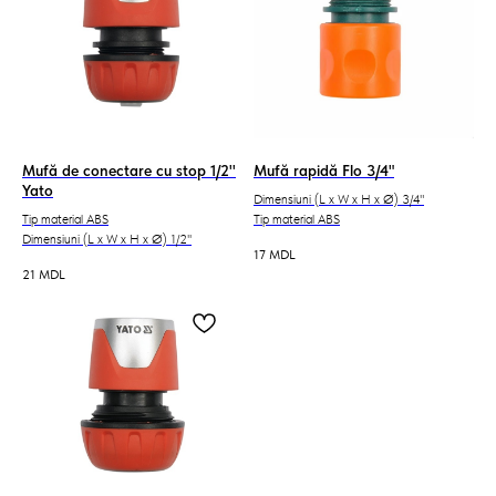
Mufă de conectare cu stop 1/2''
Mufă rapidă Flo 3/4"
Yato
Dimensiuni (L x W x H x Ø) 3/4"
Tip material ABS
Tip material ABS
Dimensiuni (L x W x H x Ø) 1/2''
17
MDL
21
MDL