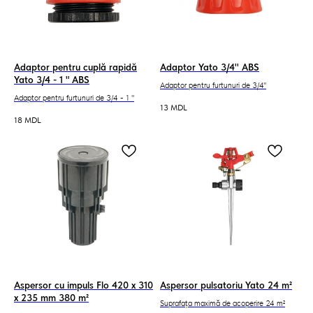
Adaptor pentru cuplă rapidă
Adaptor Yato 3/4'' ABS
Yato 3/4 - 1 " ABS
Adaptor pentru furtunuri de 3/4''
Adaptor pentru furtunuri de 3/4 - 1 "
13
MDL
18
MDL
Aspersor cu impuls Flo 420 х 310
Aspersor pulsatoriu Yato 24 m²
х 235 mm 380 m²
Suprafața maximă de acoperire 24 m²