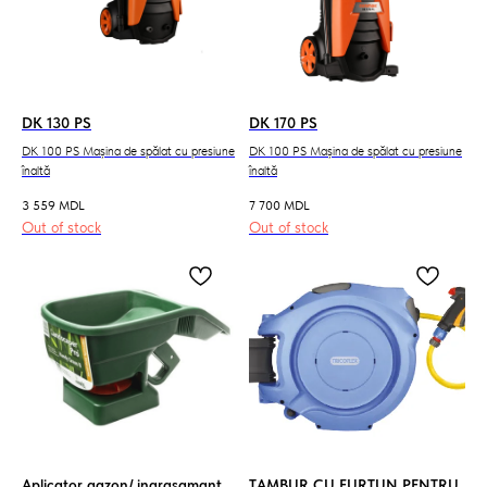
DK 130 PS
DK 170 PS
DK 100 PS Mașina de spălat cu presiune
DK 100 PS Mașina de spălat cu presiune
înaltă
înaltă
3 559
MDL
7 700
MDL
Out of stock
Out of stock
Aplicator gazon/ ingrasamant
TAMBUR CU FURTUN PENTRU