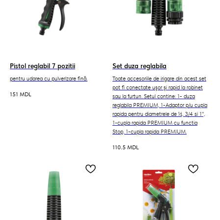
Pistol reglabil 7 pozitii
Set duza reglabila
pentru udarea cu pulverizare fină.
Toate accesoriile de irigare din acest set
pot fi conectate uşor şi rapid la robinet
151
MDL
sau la furtun. Setul contine: 1- duza
reglabila PREMIUM, 1-Adaptor p/u cupla
rapida pentru diametrele de ½, 3/4 si 1",
1-cupla rapida PREMIUM cu functia
Stop, 1-cupla rapida PREMIUM.
110.5
MDL