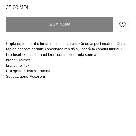
35.00
MDL
BUY NOW
Cupla rapida pentru furtun de înaltă calitate. Cu un aspect modern, Cupla
rapida aceasta permite conectarea rapidă și ușoară la capatul furtunului.
Produsul fixează furtunul ferm, pentru siguranța sporită.
brand: Heliflex
brand: heliflex
Categorie: Casa si gradina
Subcategorie: Accesorii