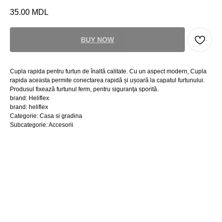
35.00
MDL
BUY NOW
Cupla rapida pentru furtun de înaltă calitate. Cu un aspect modern, Cupla
rapida aceasta permite conectarea rapidă și ușoară la capatul furtunului.
Produsul fixează furtunul ferm, pentru siguranța sporită.
brand: Heliflex
brand: heliflex
Categorie: Casa si gradina
Subcategorie: Accesorii