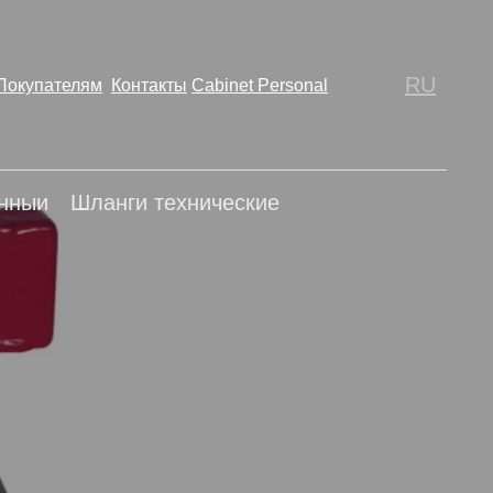
ственныи
Шланг техническии
RU
Покупателям
Контакты
Cabinet Personal
енныи
Шланги технические