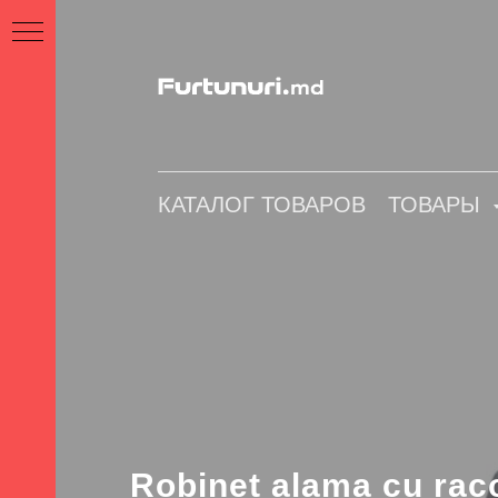
КАТАЛОГ ТОВАРОВ
ТОВАР
КАТАЛОГ ТОВАРОВ
ТОВАРЫ
ныи
0,
AN
илен
Robinet alama cu rac