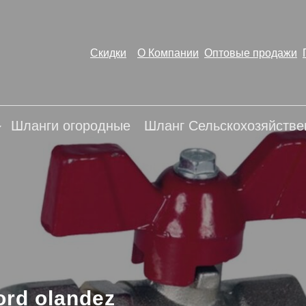
Ы
Шланг огородныи
Шланг Сельскохозяй
Скидки
О Компании
Оптовые продажи
Шланги огородные
Шланг Сельскохозяйств
ord olandez