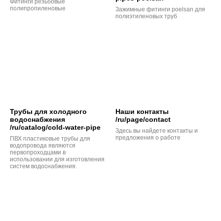
Фитинги резьбовые
полипропиленовые
Зажимные фитинги poelsan для
полиэтиленовых труб
Трубы для холодного
Наши контакты
водоснабжения
/ru/page/contact
/ru/catalog/cold-water-pipe
Здесь вы найдете контакты и
предложения о работе
ПВХ пластиковые трубы для
водопровода являются
первопроходцами в
использовании для изготовления
систем водоснабжения.