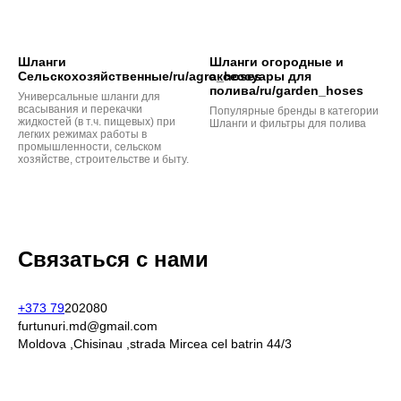
Шланги
Шланги огородные и
Сельскохозяйственные/ru/agro_hoses
аксессуары для
полива/ru/garden_hoses
Универсальные шланги для
всасывания и перекачки
Популярные бренды в категории
жидкостей (в т.ч. пищевых) при
Шланги и фильтры для полива
легких режимах работы в
промышленности, сельском
хозяйстве, строительстве и быту.
Связаться с нами
+373 79
202080
furtunuri.md@gmail.com
Moldova ,Chisinau ,strada Mircea cel batrin 44/3