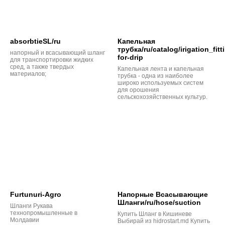
absorbtieSL/ru
Капельная
трубка/ru/catalog/irigation_fit
напорный и всасывающий шланг
for-drip
для транспортировки жидких
сред, а также твердых
Капельная лента и капельная
материалов;
трубка - одна из наиболее
широко используемых систем
для орошения
сельскохозяйственных культур.
Furtunuri-Agro
Напорные Всасывающие
Шланги/ru/hose/suction
Шланги Рукава
технопромышленные в
Купить Шланг в Кишиневе
Молдавии
Выбирай из hidrostart.md Купить