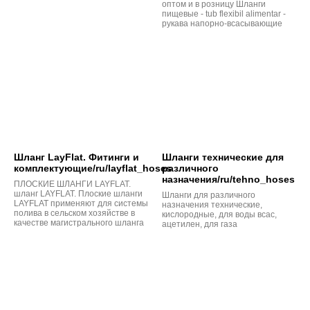
оптом и в розницу Шланги
пищевые - tub flexibil alimentar -
рукава напорно-всасывающие
Шланг LayFlat. Фитинги и
Шланги технические для
комплектующие/ru/layflat_hoses
различного
назначения/ru/tehno_hoses
ПЛОСКИЕ ШЛАНГИ LAYFLAT.
шланг LAYFLAT. Плоские шланги
Шланги для различного
LAYFLAT применяют для системы
назначения технические,
полива в сельском хозяйстве в
кислородные, для воды всас,
качестве магистрального шланга
ацетилен, для газа