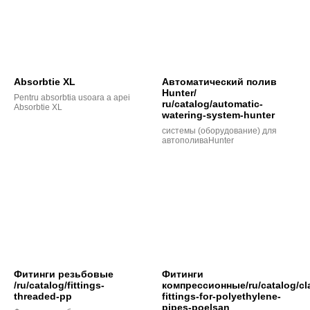
Absorbtie XL
Автоматический полив
Hunter/
Pentru absorbtia usoara a apei
ru/catalog/automatic-
Absorbtie XL
watering-system-hunter
системы (оборудование) для
автополиваHunter
Фитинги резьбовые
Фитинги
/ru/catalog/fittings-
компрессионные/ru/catalog/cl
threaded-pp
fittings-for-polyethylene-
pipes-poelsan